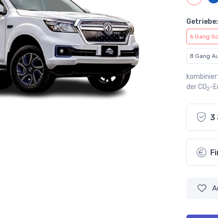
Getriebe:
6 Gang Sc
8 Gang Au
kombinier
der CO
-E
2
3
F
A