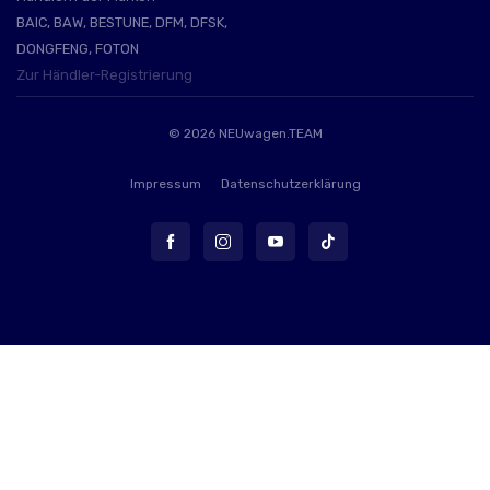
BAIC, BAW, BESTUNE, DFM, DFSK,
DONGFENG, FOTON
Zur Händler-Registrierung
© 2026
NEUwagen.TEAM
Impressum
Datenschutzerklärung