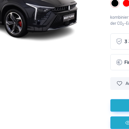
kombinier
der CO
-E
2
3
F
A