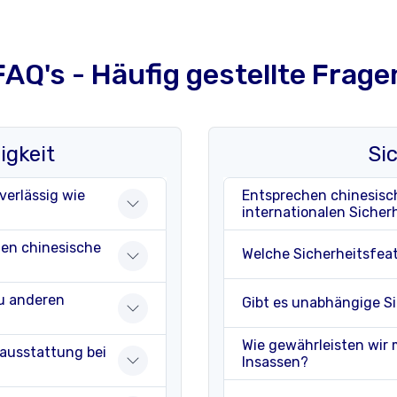
FAQ's - Häufig gestellte Frage
igkeit
Si
erlässig wie
Entsprechen chinesisc
internationalen Sicher
fen chinesische
Welche Sicherheitsfea
zu anderen
Gibt es unabhängige S
Wie gewährleisten wir 
nausstattung bei
Insassen?