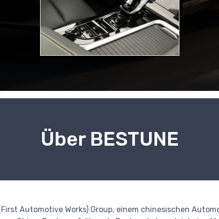
Über BESTUNE
First Automotive Works) Group, einem chinesischen Automob