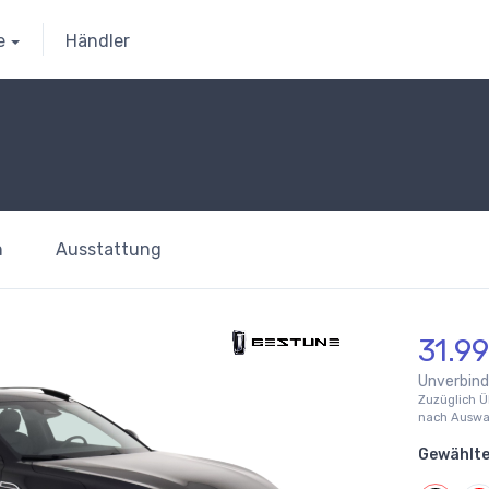
e
Händler
n
Ausstattung
31.9
Unverbindl
Zuzüglich Ü
nach Auswah
Gewählte