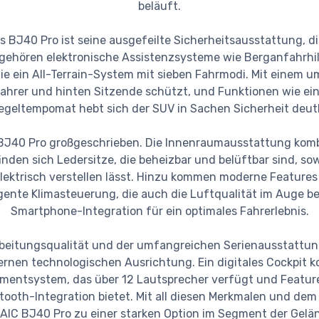
beläuft.
des BJ40 Pro ist seine ausgefeilte Sicherheitsausstattung, 
 gehören elektronische Assistenzsysteme wie Berganfahrhi
ie ein All-Terrain-System mit sieben Fahrmodi. Mit einem 
fahrer und hinten Sitzende schützt, und Funktionen wie ei
geltempomat hebt sich der SUV in Sachen Sicherheit deutl
BJ40 Pro großgeschrieben. Die Innenraumausstattung komb
inden sich Ledersitze, die beheizbar und belüftbar sind, so
elektrisch verstellen lässt. Hinzu kommen moderne Feature
igente Klimasteuerung, die auch die Luftqualität im Auge beh
Smartphone-Integration für ein optimales Fahrerlebnis.
rbeitungsqualität und der umfangreichen Serienausstattu
ernen technologischen Ausrichtung. Ein digitales Cockpit k
inmentsystem, das über 12 Lautsprecher verfügt und Feature
oth-Integration bietet. Mit all diesen Merkmalen und dem 
BAIC BJ40 Pro zu einer starken Option im Segment der Gel