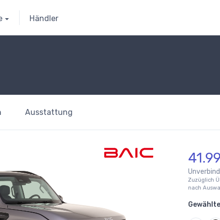
e
Händler
n
Ausstattung
41.9
Unverbindl
Zuzüglich Ü
nach Auswah
Gewählte