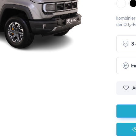
kombinier
der CO
-E
2
3
F
A