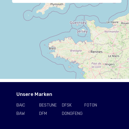
Autrak Nutzfahrzeuge GmbH 06712 Zeitz, Autohaus Thiele Inh. Frank Thiele 06901 Kemberg OT Rotta, Autozentrum Wettin Inh. Jana Meye 06193 Wettin-Löbejün OT Mücheln, Autohaus Gröbel GmbH 01705 Freital, Autohaus Rößler KG 09474 Crottendorf, GSW Autopark Ellefeld GmbH 08236 Ellefeld, Autohaus Reckzeh GmbH & Co KG 01616 Strehla, Autohaus Gerd Opitz 04808 Lossatal, Autohaus Jens Thiemig Meißen 01662 Meißen, WM Autohaus GmbH 04617 Lödla, Autogalerie Dresden GmbH 01157 Dresden, Auto Horn GmbH 09114 Chemnitz, Autozentrum Roedler 06925 Annaburg, AHS Autohaus Gerd Schulze e.K. 06333 Hettstedt OT Walbeck, Auto Rußig Neustadt 01844 Neustadt/Sa., Autohaus Eckhard Friedrich & Sohn 04886 Beilrode, Autohaus Joachim Rühle e.K. 04178 Leipzig, Jähler GmbH 07545 Gera, Autohaus Liebers oHG 09232 Hartmannsdorf, Autohaus Richter GmbH 06766 Bitterfeld-Wolfen OT Wolfen, NEW-CAR TRADING SRL 535600 Odorheiu Secuiesc, EMG Automobile 08289 Schneeberg, Auto Thuy GmbH 07806 Neustadt an der Orla, Bunse GmbH 34431 Marsberg, Cirelli Motor Company srl 24040 Ciserano, Autohaus Stephan Kaden GmbH 09618 Brand-Erbisdorf, GARTEC GmbH 13597 Berlin, Autohaus Nickel OHG 15366 Hoppegarten / Hönow, Autohaus Bohlig GmbH 15236 Frankfurt (Oder), Autohaus Schneider 15306 Seelow, Bernd Quinque Autohaus GmbH 13127 Berlin, Autohaus Sommer e.K. Inh. Gerd Sommer 14532 Stahnsdorf, Motorkraft GmbH 19055 Schwerin, Autohaus Thorsten Schur GmbH 19288 Ludwigslust, Autohaus Dähn GmbH 18356 Barth, Autodienst Hoppegarten GmbH Center Eggersdorf 15345 Eggersdorf, Elmers Auto 21644 Sauensiek, Auto Salon Flensburg e.K. 24941 Flensburg, MAS Micheel Auto-Service OHG 28832 Achim, Hermann Focken GmbH 26849 Filsum, Voges Automobile GmbH 26384 Wilhelmshaven, Geels Autocenter bvba 2440 Geel, Autohof Wolfgang Stöppelkamp GmbH 27607 Geestland, Auto Kubenz GmbH & Co. KG 26871 Papenburg, Kille Autohaus GmbH 24536 Neumünster, Auto-Schömig 23738 Lensahn, Schneider Automobile 39443 Staßfurt, Autoservice Rainer Tute 37586 Dassel, Autohaus Mohme & Piepho KG 31675 Bückeburg, Auto-Spannbauer GmbH 32699 Extertal, Autozentrum Winkelmann 32369 Rahden, Autohaus Willi und Ernst Blume KG 37431 Bad Lauterberg im Harz, Auto-Technik Aslan 32257 Bünde, Autohaus Fiege GmbH & Co.KG 34369 Hofgeismar, Fahrzeuge Bögelsack Service und Verkauf GmbH 38820 Halberstadt, Autohaus Mahlstedt Inh. Marcus Wall e.K. 31618 Liebenau, HEINEMANN Gruppe GmbH Betrieb Wernigerode 38855 Wernigerode, Auto-Sommer GmbH & Co. KG 33034 Brakel, Auto-Zierk GmbH & Co. KG Filiale Peine 31226 Peine, Autohaus Scheidt GmbH 67657 Kaiserslautern, Autohaus Reuters Inhaber: Oliver Reuters 41372 Niederkrüchten, Autohaus Wegner e. K. 45966 Gladbeck, KFZ-Service Wiengarten 48336 Sassenberg, Auto Nagel Kempen GmbH & Co. KG - Ford 47906 Kempen, Hugo Schneider GmbH 47443 Moers, Autohaus Bernhard Dettmann GmbH & Co.KG 44329 Dortmund, Autohaus André Kleinschmidt 42477 Radevormwald, Autohaus Kiefer GmbH 48268 Greven, Autohaus Ludorf GmbH 42117 Wuppertal, Autohaus Bonsels & Weitz GmbH & Co. KG 41812 Erkelenz, Autohaus Ellmann GmbH & Co. KG 50127 Bergheim, Autohaus Kruse GmbH 59889 Eslohe, Auto Thieltges 54516 Wittlich, KFZ Malburg GmbH 54411 Hermeskeil, Autohaus Werlich GmbH 51399 Burscheid, Auto Reher GmbH 59379 Selm, PRE-CAR Fahrzeugvertrieb 59457 Werl, Autohaus Frensch GmbH 56459 Langenhahn, Autohaus Mühlenbruch GmbH 57290 Neunkirchen, Autohaus Sauter GmbH 64760 Oberzent, A
Unsere Marken
BAIC
BESTUNE
DFSK
FOTON
BAW
DFM
DONGFENG