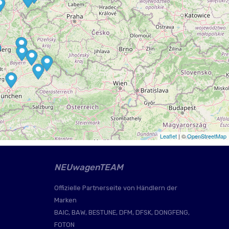
Leaflet
| ©
OpenStreetMap
f an der Pegnitz, Indimo Automotive GmbH 66849 Landstuhl, Weißschuh KFZ Inhaber Michael Weißschuh 75328 Schömberg, Auto-Center Auenstrasse Ismaning GmbH 85737 Ismaning, Autohaus Troitzsch GmbH 04509 Delitzsch, Autohaus Vogt GmbH & Co. KG 63606 Wächtersbach, Fahrzeugservice Kürschner GmbH 08261 Schöneck, Autohaus Noelle e.K. 58553 Halver, Autohaus Schwalm GmbH Stadtallendorf 35260 Stadtallendorf, Autohaus Velbert GmbH 42553 Velbert, Autohaus Johann Schmid 93158 Teublitz, Ruppin Cars GmbH 16816 Neuruppin, Autohaus Siegmar GmbH 09117 Chemnitz, Autohaus Bernd Förster GmbH & Co.KG 01796 Pirna, Autohaus Kürschner GmbH 08529 Plauen, Ernst Dello GmbH & Co. KG 23858 Reinfeld, ATS Tobias Heinze 04654 Frohburg, Auto Preker GmbH 59457 Werl, CarUnion Steinhardt GmbH 99817 Eisenach, Auto Andrick Gunther Andrick Einzelunternehmen 42855 Remscheid, Chemnitzer Auto-Salon Zentrum GmbH 09116 Chemnitz, Autohaus Otto Kahl GmbH & Co.KG 34590 Wabern, J&A Automobile GmbH 40764 Langenfeld, Autohaus Meyer GmbH 17192 Waren / Müritz, Aringer Automobiltechnik e.K. 32051 Herford, Alpha Mobility AG 1266 Duillier, AUTOVERTRIEB MÜLLER GmbH 35614 Asslar, Autohaus Elflein Inh. Tim Elflein 47877 Willich, Auto J. Marien GmbH 54576 Dohm-Lammersdorf, Autohaus Wiesmann GmbH 48163 Münster, AUTOBAGI POLSKA SP. Z O.O. 32-444 GLOGOCZOW, Autohaus Schäfer 71522 Backnang, Autohaus Büchling GmbH 53721 Siegburg, Autohaus Schultheis GmbH 65929 Frankfurt am Main, Drive Conversions B.V. 7471 GH Goor, Autohaus Nuber GmbH 75045 Walzbachtal, Auto Grünewald e.K. 55413 Weiler bei Bingen, A & Z Handel Heinrich Horst 89604 Allmendingen, Auto Weiss GmbH & Co. KG 86551 Aichach, Autohaus Heiko Wenzel GmbH 29664 Walsrode, Beyer Vertriebs GmbH 44309 Dortmund, Autohaus Krause und Sohn GmbH 03051 Cottbus, ASR AUTO Handel- und Service GmbH 82194 Gröbenzell, Autohaus Fritzsche 09509 Pockau-Lengefeld, STALLHOFER Mobility GmbH 84337 Schönau, Autohaus Bartoschewski GmbH 39517 Tangerhütte, Manfred Knappe GmbH & Co.KG 83278 Traunstein, Dragon Drive Baltic OÜ - Dragon Drive Baltic 71018 Viljandi, Carpoint GmbH 59269 Beckum, Jochen Laub GmbH 66869 Kusel, Jochen Laub GmbH 66629 Freisen, Jochen Laub GmbH 55743 Idar-Oberstein, Mareike Zobjack GmbH 01796 Pirna, PS Automobile GmbH 59557 Lippstadt, Autohaus Elmar Färber , Inh. Volker Neuhaus 57399 Kirchhundem-Würdinghausen, Autohaus Ackermann GmbH & Co. KG 92665 Altenstadt WN, K&S Automobile GmbH & Co. KG 26219 Bösel, Autohaus Lohof 34516 Herzhausen, Apex Auto GmbH 48341 Altenberge, KFZ-Zehendmaier GmbH 83703 Gmund-Moosrain, SBB Autoservice GmbH 26655 Westerstede, Auto Ünal GmbH 92342 Freystadt, T&P Beeskow Automobile GmbH 15848 Beeskow, Auto Schollenberger GmbH 69469 Weinheim, Automobile Musil OHG 04207 Leipzig, Autohaus Meyer GmbH 38486 Klötze, Autohaus Ausber GmbH 48291 Telgte, Wesermotors GmbH 28307 Bremen, DOBROKAR SP. Z O.O. 41-200 SOSNOWIEC, KFZ-Service Goetzken e.K. 42697 Solingen, KFZ Mahir Omerovic 7344 Stoob, Mobilwerk GmbH 86956 Schongau, Autohaus Hohmann GmbH & Co. KG 55606 Kirn, Auto Killer e. K. 83080 Oberaudorf, Autohaus am Ried GmbH&Co.KG 88410 Bad Wurzach, Autocenter Altmittweida GmbH 09648 Altmittweida, Autohaus Kohlmann GmbH Co. KG 45549 Sprockh
NEUwagenTEAM
Offizielle Partnerseite von Händlern der
Marken
BAIC, BAW, BESTUNE, DFM, DFSK, DONGFENG,
FOTON