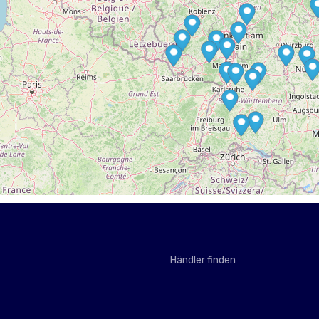
utohaus Schechter GmbH & Co. KG 66976 Rodalben, Autohaus AF GmbH 66538 Neunkirchen, Autohaus Merz Inh. Ralf Schmidt 64367 Mühltal, Autozentrum Lind GmbH 67227 Frankenthal, Autohaus Mörmann oHG 69514 Laudenbach, MBM MOTORS SP Z O.O. 62-800 Kalisz, Autozentrum D.M. Aschaffenburg GmbH 63739 Aschaffenburg, Autohaus Kurt Eisenträger 37269 Eschwege, Autohaus Kuhl GmbH 51491 Overath, Automobile Görres GmbH & Co.KG 66787 Wadgassen, Autohaus am Schloßgarten Inh. Volker Holscherer 67292 Kirchheimbolanden, Autohaus Streit GmbH 76185 Karlsruhe, Autohaus Fritz Walter GmbH 76872 Steinweiler, Autohaus Weigel 72505 Krauchenwies, Stonis Garage GmbH 74388 Talheim, Autohaus Michael Walczok 75038 Oberderdingen, Auto-Winter Mathias Loos e.K. 71679 Asperg, ekz Rettenmaier GmbH 73730 Esslingen am Neckar, Autohaus Maushardt GmbH & Co. KG 76646 Bruchsal, Grathwohl und Friebel GmbH 78532 Tuttlingen, Urban GmbH 84378 Dietersburg, Autohaus Schoenau GmbH 96515 Sonneberg, Autofabrik Allgäu GmbH 87437 Kempten (Allgäu), Autohaus Petzendorfer OHG 94315 Straubing, Autohaus Michaela Kühl 97753 Karlstadt, HIELSCHER GmbH 93466 Chamerau, SUVCARS SC MEGA AUTO SRL 707305 MIROSLAVA, KFZ-Geier Klaus Geier 94154 Neukirchen vorm Wald, Spranger Automobile Franke und Meinecke GbR 99086 Erfurt, Auto Leitz GmbH 92287 Schmidmühlen, Autohaus Sendel GmbH 95030 Hof, Autohaus Baudisch GmbH 93055 Regensburg, Autohaus Kügel GmbH 96114 Hirschaid, Feyl Automobile GmbH 91560 Heilsbronn, Autohaus Schöne Aussicht 99867 Gotha, Autohaus Matt GmbH 99510 Apolda, HEINEMANN Gruppe GmbH Betrieb Goslar 38644 Goslar, H&P GmbH 89079 Ulm, Sun Mobil Cars GmbH 85229 Markt Indersdorf, Auto - Deinl GmbH 91541 Rothenburg ob der Tauber, Brugger-Henning Fahrzeugservice GbR 91785 Pleinfeld, Autohaus Mustermann GmbH 12345 Musterstadt, Autohaus Gregor Worringen e.K. 36043 Fulda, Automobile Brenzel Iserlohn GmbH & Co. KG 58640 Iserlohn, Auto Fischer 51643 Gummersbach, Autohaus Riether GmbH & Co. KG 88048 Friedrichshafen, Autohaus Hermann Stiegeler GmbH & Co. KG 49661 Cloppenburg, S&H Autohandelsgesellschaft mbH 47057 Duisburg, 1a autoservice Helmut Kramer e.K. 88161 Lindenberg, Autohaus Manzke GmbH 04668 Grimma, Gebr. Recker GmbH 33790 Halle/Westfalen, Opitz Autozentrum GmbH 14772 Brandenburg an der Havel, Opitz Automobilvertriebs-GmbH 39288 Burg, Autohaus Opitz GmbH 39124 Magdeburg, Autohaus Schmid Inh. Heinrich Schmid e. K. 94532 Außernzell, Autohaus Schwerdtner GmbH 82377 Penzberg, Autohaus Stietz GbR 99752 Bleicherode OT Obergebra, Klarmann-Autohaus GmbH 96052 Bamberg, Autohaus Scheuerling Inh. Heinz Otto Scheuerling 61267 Neu-Anspach, Autoforum Ruhnke GmbH 17389 Anklam, Autohaus Calbe GmbH 39240 Calbe, Autohaus Josef Goertz Inh. Bettina Goertz e.K. 52525 Heinsberg, RS Plüderhausen Andreas Kauer 73655 Plüderhausen, Ruhrau Automobile GmbH 45279 Essen, Auto Reher Senden GmbH 48308 Senden, RB Motors GmbH A-6068 Mils bei Hall, Car Service Ingrisch 06295 Lutherstadt Eisleben OT Volkstedt, Gerhards Automobile GmbH 52249 Eschweiler, RSE Automotive Halver GmbH 58553 Halver, New Autobox S.à.r.l. L-9835 Hoscheid-Dickt, AJA Gerdes GmbH 26125 Oldenburg, Baasdam Automobile GmbH 49828 Neuenhaus, Autohaus Ludewig GmbH 31073 Delligsen, AHS Automobil-Handel-Service GmbH 16278 Angermünde, Autohaus H&H Dietz GmbH 63543 Neuberg, Autohaus Dambach GmbH 56858 Altlay, Autohaus Geiger GmbH 71720 Oberstenfeld, Auto-Herold GmbH 91207 Lau
Händler finden