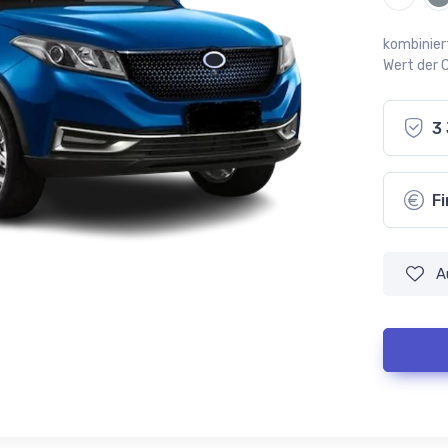
kombinier
Wert der 
3
F
A