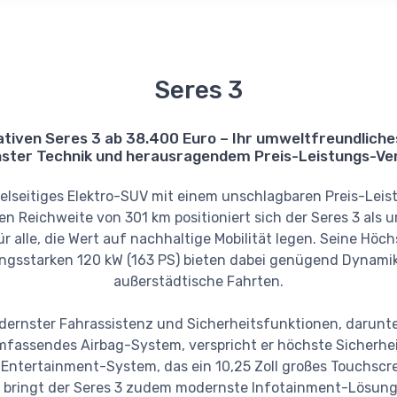
Seres 3
ativen Seres 3 ab 38.400 Euro – Ihr umweltfreundlich
ter Technik und herausragendem Preis-Leistungs-Ver
vielseitiges Elektro-SUV mit einem unschlagbaren Preis-Leist
hen Reichweite von 301 km positioniert sich der Seres 3 al
 alle, die Wert auf nachhaltige Mobilität legen. Seine Höc
ungsstarken 120 kW (163 PS) bieten dabei genügend Dynamik
außerstädtische Fahrten.
ernster Fahrassistenz und Sicherheitsfunktionen, darunte
fassendes Airbag-System, verspricht er höchste Sicherheit
Entertainment-System, das ein 10,25 Zoll großes Touchscr
, bringt der Seres 3 zudem modernste Infotainment-Lösunge