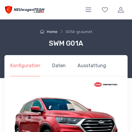
NEUwagenTEAM
Home
G01A-graumet
SWM G01A
Konfiguration
Daten
Ausstattung