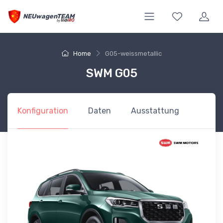
NEUwagenTEAM
Home
G05-weissmetallic
SWM G05
Konfiguration
Daten
Ausstattung